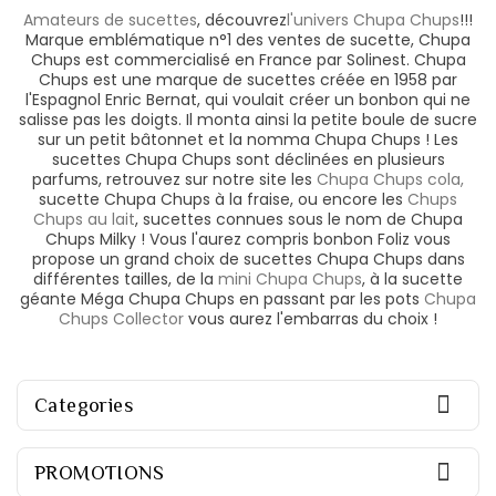
Amateurs de sucettes
, découvrez
l'univers Chupa Chups
!!!
Marque emblématique n°1 des ventes de sucette, Chupa
Chups est commercialisé en France par Solinest. Chupa
Chups est une marque de sucettes créée en 1958 par
l'Espagnol Enric Bernat, qui voulait créer un bonbon qui ne
salisse pas les doigts. Il monta ainsi la petite boule de sucre
sur un petit bâtonnet et la nomma Chupa Chups ! Les
sucettes Chupa Chups sont déclinées en plusieurs
parfums, retrouvez sur notre site les
Chupa Chups cola,
sucette Chupa Chups à la fraise, ou encore les
Chups
Chups au lait
, sucettes connues sous le nom de Chupa
Chups Milky ! Vous l'aurez compris bonbon Foliz vous
propose un grand choix de sucettes Chupa Chups dans
différentes tailles, de la
mini Chupa Chups
, à la sucette
géante Méga Chupa Chups en passant par les pots
Chupa
Chups Collector
vous aurez l'embarras du choix !

Categories

PROMOTIONS