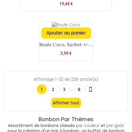
Prix
19,44 €
Ajouter au panier
Boule Coco, Sachet +/-...
Prix
3,99 €
Affichage 1-32 de 226 article(s)

…
1
2
3
8
Afficher tout
Bonbon Par Thèmes
Assortiment de bonbons classés
par couleur
et
par goût
pour la création d'un bar à bonbon, un buffet de bonbon