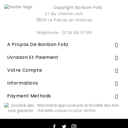
Copyright Bonbon-Foliz
Z.I du chemin vert
78610 Le Perray en Yvelines
Téléphone : 01 34 84 97 95
A Propos De Bonbon Foliz

Livraison Et Paiement

Votre Compte

Informations

Payment Methods

Marchand approuvé par la Société des Avis
Garantis,
cliquez ici pour vérifier
.