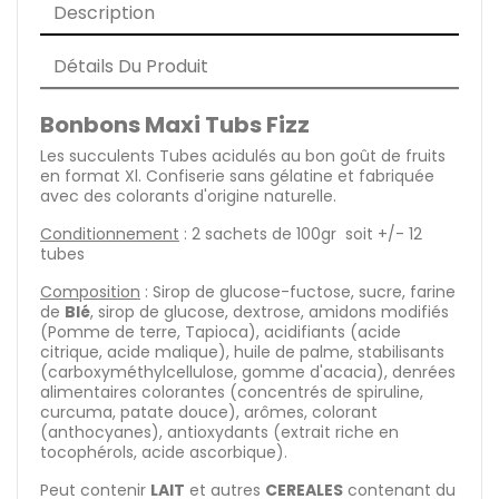
Description
Détails Du Produit
Bonbons Maxi Tubs Fizz
Les succulents Tubes acidulés au bon goût de fruits
en format Xl. Confiserie sans gélatine et fabriquée
avec des colorants d'origine naturelle.
Conditionnement
:
2 sachets de 100gr soit +/- 12
tubes
Composition
: Sirop de glucose-fuctose, sucre, farine
de
Blé
, sirop de glucose, dextrose, amidons modifiés
(Pomme de terre, Tapioca), acidifiants (acide
citrique, acide malique), huile de palme, stabilisants
(carboxyméthylcellulose, gomme d'acacia), denrées
alimentaires colorantes (concentrés de spiruline,
curcuma, patate douce), arômes, colorant
(anthocyanes), antioxydants (extrait riche en
tocophérols, acide ascorbique).
Peut contenir
LAIT
et autres
CEREALES
contenant du