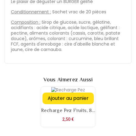
Le plaisir de déguster un BURGER gélifié
Conditionnement :
Sachet vrac de 20 pièces
Composition :
Sirop de glucose, sucre, gélatine,
acidifiants : acide citrique, acide lactique, gélifiant :
pectine, aliments colorants (cassis, carotte, patate
douce), arômes, colorant : curcumine, bleu brillant
FCF, agents d'enrobage : cire d'abeille blanche et
jaune, cire de carnauba.
Vous Aimerez Aussi
Ajouter au panier
Recharge Pez Fruits, 8...
Prix
2,50 €