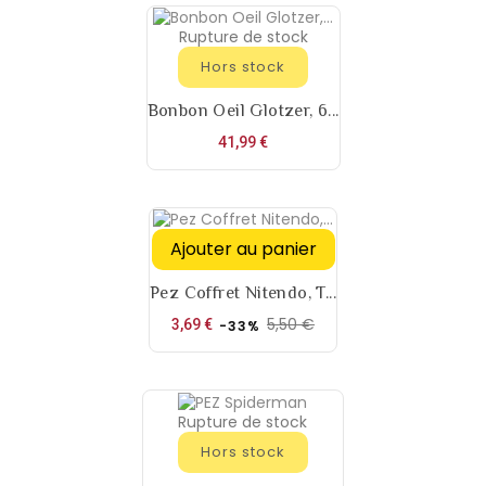
Rupture de stock
Hors stock
Bonbon Oeil Glotzer, 6...
Prix
41,99 €
Ajouter au panier
Pez Coffret Nitendo, T...
5,50 €
Prix
Prix
3,69 €
-33%
de
base
Rupture de stock
Hors stock