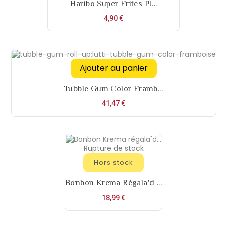
Haribo Super Frites PI...
Prix
4,90 €
Ajouter au panier
Tubble Gum Color Framb...
Prix
41,47 €
Rupture de stock
Hors stock
Bonbon Krema Régala'd ...
Prix
18,99 €