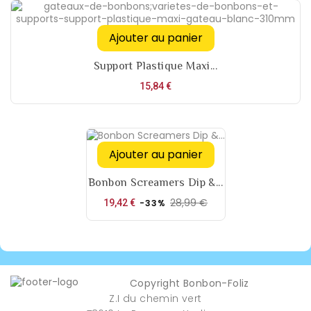
Ajouter au panier
Support Plastique Maxi...
Prix
15,84 €
Ajouter au panier
Bonbon Screamers Dip &...
28,99 €
Prix
Prix
19,42 €
-33%
de
base
Copyright Bonbon-Foliz
Z.I du chemin vert