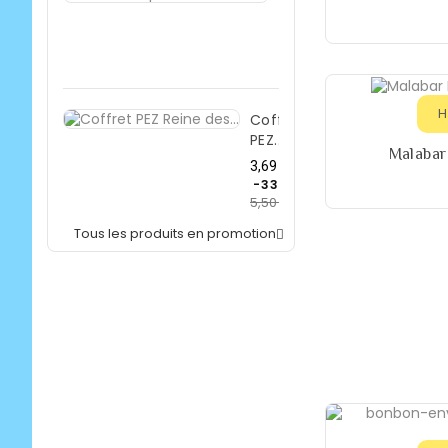
Prix
3,69 €
de
-33%
5,50 €
base
Prix
H
Coffret
PEZ...
Malabar 
Prix
3,69 €
de
-33%
5,50 €
base
Prix
Tous les produits en promotion
