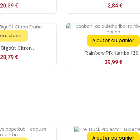
Prix
Prix
20,39 €
12,84 €
ors stock
Ajouter au panier
Bigoût Citron ...
Rainbow Pik Haribo 120..
Prix
28,79 €
Prix
39,99 €
Ajouter au panier