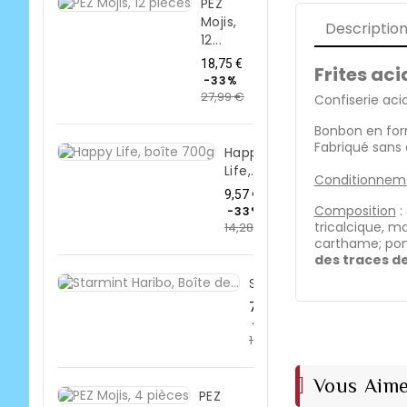
PEZ
Mojis,
Descriptio
12...
Prix
18,75 €
Frites ac
de
-33%
27,99 €
base
Prix
Confiserie acid
Bonbon en form
Fabriqué sans c
Happy
Life,...
Conditionnem
Prix
9,57 €
Composition
:
de
-33%
tricalcique, m
14,28 €
base
Prix
carthame; pomm
des traces de 
Starmint...
Prix
7,36 €
de
-33%
10,99 €
base
Prix
Vous Aime
PEZ