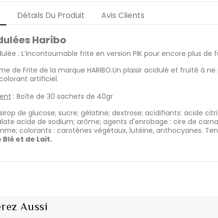
n
Détails Du Produit
Avis Clients
idulées Haribo
ulée : L’incontournable frite en version PIK pour encore plus de f
e de Frite de la marque HARIBO.Un plaisir acidulé et fruité à n
olorant artificiel.
ent
:
Boîte de 30 sachets de 40gr
 sirop de glucose; sucre; gélatine; dextrose; acidifiants: acide cit
alate acide de sodium; arôme; agents d'enrobage : cire de carnau
e; colorants : carotènes végétaux, lutéine, anthocyanes. Tenir à
Blé et de Lait.
rez Aussi