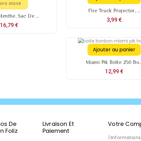
ors stock
Fire Truck Projector, ...
enthe, Sac De ...
Prix
3,99 €
Prix
16,79 €
Ajouter au panier
Miami Pik Boîte 250 Bo..
Prix
12,99 €
pos De
Livraison Et
Votre Com
 Foliz
Paiement
Informations