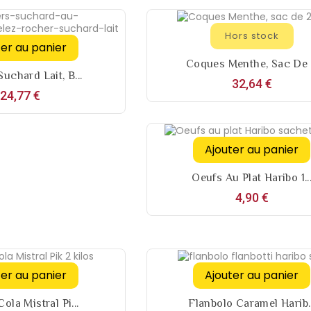
Hors stock
ter au panier
Coques Menthe, Sac De .
uchard Lait, B...
Prix
32,64 €
Prix
24,77 €
Ajouter au panier
Oeufs Au Plat Haribo 1..
Prix
4,90 €
ter au panier
Ajouter au panier
ola Mistral Pi...
Flanbolo Caramel Harib..