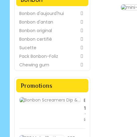
Bonbon d'aujourd'hui

Bonbon d'antan

Bonbon original

Bonbon certifié

Sucette

Pack Bonbon-Foliz

Chewing gum

Promotions
Bonbon...
Prix
19,42 €
de
-33%
28,99 €
base
Prix