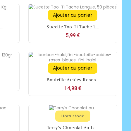
Ajouter au panier
..
Sucette Too-Ti Tache L...
Prix
5,99 €
Ajouter au panier
.
Bouteille Acides Roses...
Prix
14,98 €
Hors stock
.
Terry's Chocolat Au La...