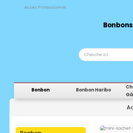
Accès Professionnel
Bonbons,
Ch
Bonbon
Bonbon Haribo
Gâ
Ac
Bonbon