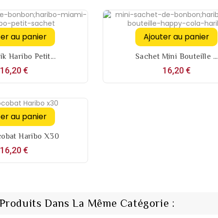
ter au panier
Ajouter au panier
k Haribo Petit...
Sachet Mini Bouteille ...
Prix
Prix
16,20 €
16,20 €
ter au panier
cobat Haribo X30
Prix
16,20 €
 Produits Dans La Même Catégorie :