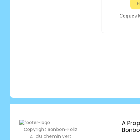
H
Coques M
A Pro
Bonbon
Copyright Bonbon-Foliz
Z.I du chemin vert