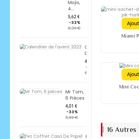
Mojis,
4...
Prix
5,62 €
de
Ajou
-33%
8,39 €
base
Prix
Miami Pi
Calendrier
De...
Prix
4,50 €
de
-33%
6,71 €
Prix
base
Ajou
Mini Co
Mr Tom,
6 Pièces
Prix
4,01 €
de
-33%
5,99 €
base
Prix
16 Autres
Pez