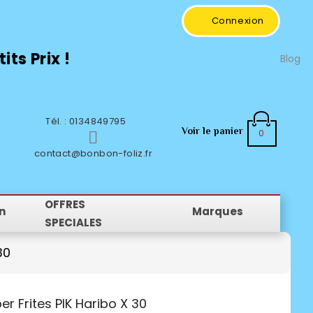
Connexion
ts Prix !
Blog
Tél. : 0134849795
Voir le panier
0

contact@bonbon-foliz.fr
OFFRES
n
Marques
SPECIALES
30
er Frites PIK Haribo X 30