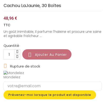
Cachou LaJaunie, 30 Boîtes
48,96 €
TTC
Un goût inimitable, il parfume l'haleine et procure une saine
et agréable fraîcheur ...
Quantité

Ajouter Au Panier

Rupture de stock
Mondelez
Prévenez-moi lorsque le produit est disponible