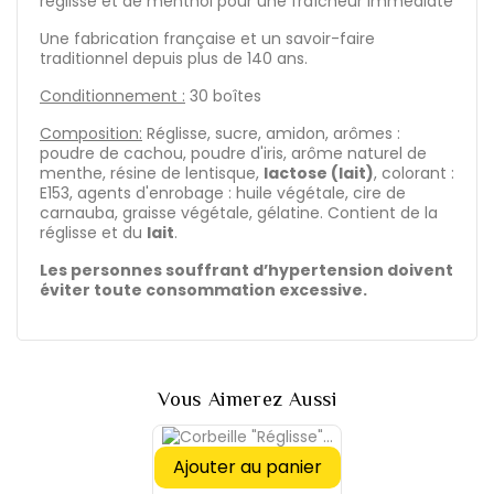
réglisse et de menthol pour une fraîcheur immédiate
Une fabrication française et un savoir-faire
traditionnel depuis plus de 140 ans.
Conditionnement :
30 boîtes
Composition:
Réglisse, sucre, amidon, arômes :
poudre de cachou, poudre d'iris, arôme naturel de
menthe, résine de lentisque,
lactose (lait)
, colorant :
E153, agents d'enrobage : huile végétale, cire de
carnauba, graisse végétale, gélatine. Contient de la
réglisse et du
lait
.
Les personnes souffrant d’hypertension doivent
éviter toute consommation excessive.
Vous Aimerez Aussi
Ajouter au panier