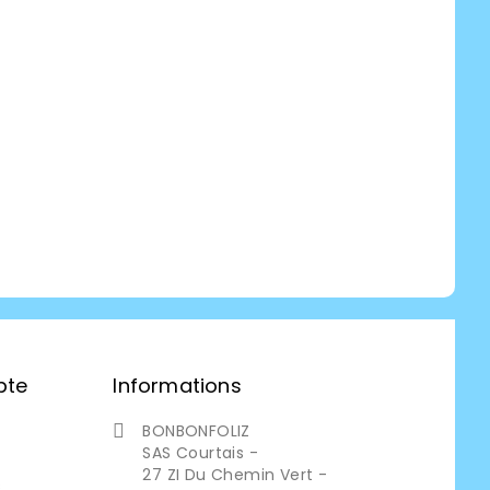
pte
Informations
BONBONFOLIZ

SAS Courtais -
27 ZI Du Chemin Vert -
s