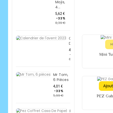
Mojis,
4...
Prix
5,62 €
de
-33%
8,39 €
base
Prix
Calendrier
De...
H
Prix
4,50 €
de
Mini Tub
-33%
6,71 €
Prix
base
Mr Tom,
6 Pièces
Ajou
Prix
4,01 €
de
-33%
5,99 €
base
Prix
PEZ Gabb
Pez