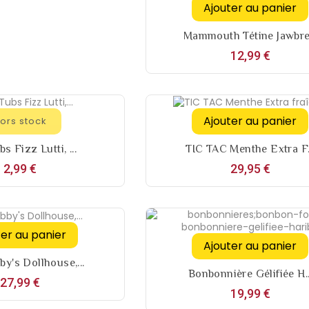
Ajouter au panier
Mammouth Tétine Jawbre.
Prix
12,99 €
Ajouter au panier
ors stock
s Fizz Lutti, ...
TIC TAC Menthe Extra F.
Prix
Prix
2,99 €
29,95 €
ter au panier
Ajouter au panier
y's Dollhouse,...
Bonbonnière Gélifiée H..
Prix
27,99 €
Prix
19,99 €