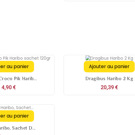
ter au panier
Ajouter au panier
roco Pik Harib...
Dragibus Haribo 2 Kg
Prix
Prix
4,90 €
20,39 €
ter au panier
ribo, Sachet D...