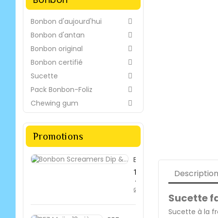
Bonbon d'aujourd'hui

Bonbon d'antan

Bonbon original

Bonbon certifié

Sucette

Pack Bonbon-Foliz

Chewing gum

Promotions
Bonbon...
Descriptio
Prix
19,42 €
de
-33%
28,99 €
base
Prix
Sucette f
Sucette à la f