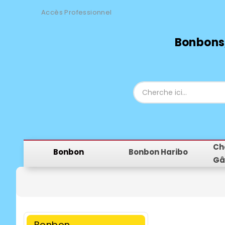
Accès Professionnel
Bonbons,
Ch
Bonbon
Bonbon Haribo
Gâ
Bonbon