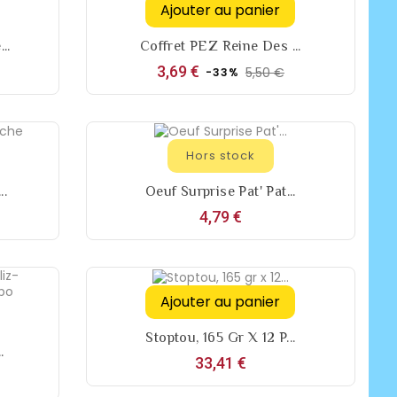
Ajouter au panier
..
Coffret PEZ Reine Des ...
Prix
Prix
3,69 €
5,50 €
-33%
de
base
Hors stock
..
Oeuf Surprise Pat' Pat...
Prix
4,79 €
Ajouter au panier
Stoptou, 165 Gr X 12 P...
.
Prix
33,41 €