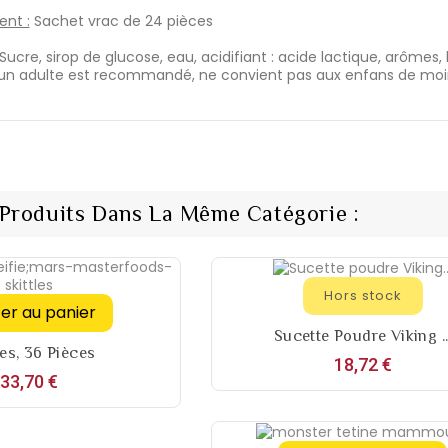
nt :
Sachet vrac de 24 pièces
Sucre, sirop de glucose, eau, acidifiant : acide lactique, arômes,
'un adulte est recommandé, ne convient pas aux enfans de moin
 Produits Dans La Même Catégorie :
Hors stock
ter au panier
Sucette Poudre Viking ..
les, 36 Pièces
Prix
18,72 €
Prix
33,70 €