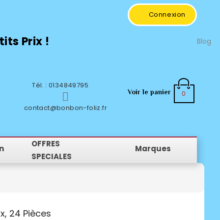
Connexion
ts Prix !
Blog
Tél. : 0134849795
Voir le panier
0

contact@bonbon-foliz.fr
OFFRES
n
Marques
SPECIALES
x, 24 Pièces