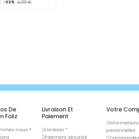
Prix
Prix
€
4,99 €
-33%
de
base
pos De
Livraison Et
Votre Com
 Foliz
Paiement
Informations
ommes-nous ?
Livraison *
personnelles
ions
Paiement sécurisé
Commande