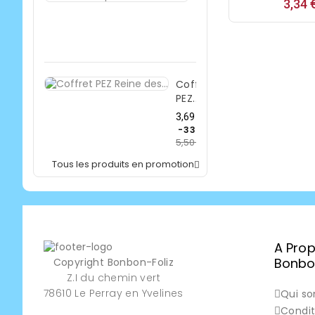
3,34 
Prix
3,69 €
de
-33%
5,50 €
base
Prix
Coffret
PEZ...
Prix
3,69 €
de
-33%
5,50 €
base
Prix
Tous les produits en promotion

A Pro
Bonbon
Copyright Bonbon-Foliz
Z.I du chemin vert
78610 Le Perray en Yvelines
Qui s
Condit