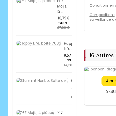
PEZ
Conditionneme
Mojis,
12...
Composition :
Prix
18,75 €
surveillance d
de
-33%
27,99 €
base
Prix
Happy
Life,...
16 Autres
Prix
9,57 €
de
-33%
14,28 €
base
Prix
Ajou
Starmint...
Prix
7,36 €
Skitt
de
-33%
10,99 €
base
Prix
PEZ