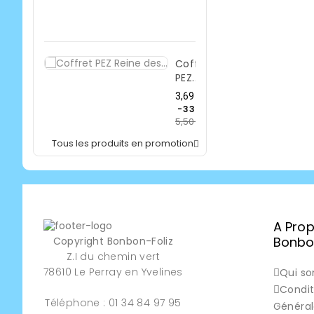
de
-33%
5,50 €
base
Prix
Coffret
PEZ...
Prix
3,69 €
de
-33%
5,50 €
base
Prix
Tous les produits en promotion

A Pro
Bonbon
Copyright Bonbon-Foliz
Z.I du chemin vert
78610 Le Perray en Yvelines
Qui s
Condit
Téléphone : 01 34 84 97 95
Général