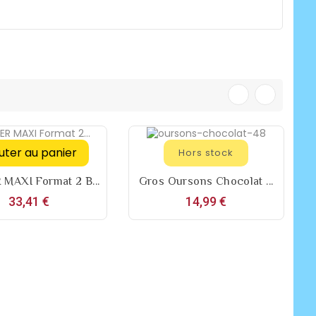
uter au panier
Hors stock
MAXI Format 2 B...
Gros Oursons Chocolat ...
Prix
Prix
33,41 €
14,99 €