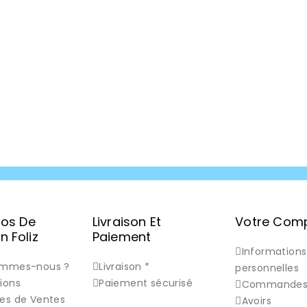
pos De
Livraison Et
Votre Com
 Foliz
Paiement
Informations
ommes-nous ?
Livraison *
personnelles
ions
Paiement sécurisé
Commande
es de Ventes
Avoirs