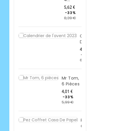
Prix
5,62 €
de
-33%
8,39 €
base
Prix
Calendrier
De...
Prix
4,50 €
de
-33%
6,71 €
Prix
base
Mr Tom,
6 Pièces
Prix
4,01 €
de
-33%
5,99 €
base
Prix
Pez
Coffret...