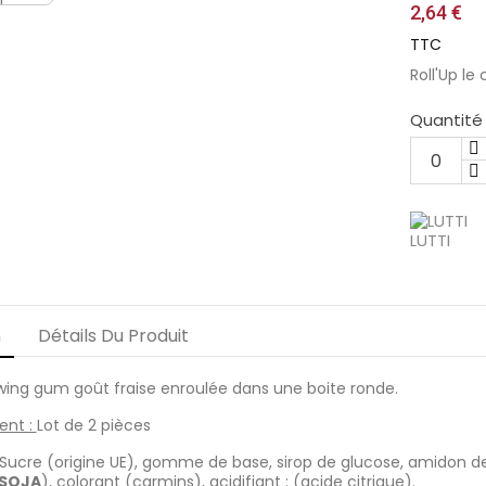
2,64 €
TTC
Roll'Up le
Quantité
LUTTI
n
Détails Du Produit
ing gum goût fraise enroulée dans une boite ronde.
ent :
Lot de 2 pièces
Sucre (origine UE), gomme de base, sirop de glucose, amidon d
SOJA
), colorant (carmins), acidifiant : (acide citrique).