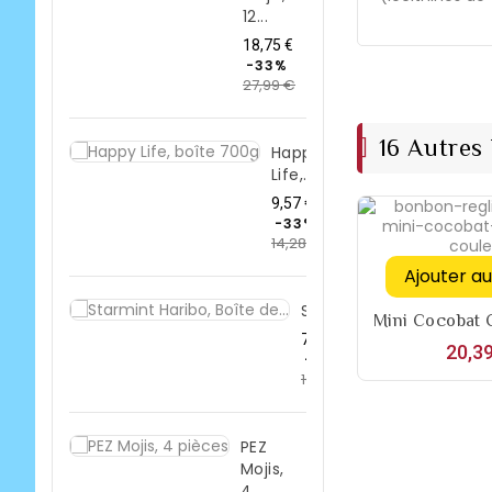
12...
Prix
18,75 €
de
-33%
27,99 €
base
Prix
16 Autres
Happy
Life,...
Prix
9,57 €
de
-33%
14,28 €
base
Prix
Ajouter au
Starmint...
Mini Cocobat C
Prix
7,36 €
20,39
de
-33%
10,99 €
base
Prix
PEZ
Mojis,
4...