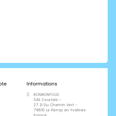
pte
Informations
BONBONFOLIZ

SAS Courtais -
27 ZI Du Chemin Vert -
s
78610 Le Perray en Yvelines
France