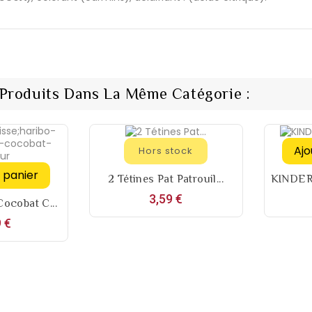
 Produits Dans La Même Catégorie :
Ajo
Hors stock
 panier
2 Tétines Pat Patrouil...
KINDER 
Prix
3,59 €
ocobat C...
Prix
 €