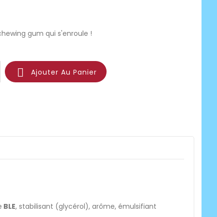
 chewing gum qui s'enroule !

Ajouter Au Panier
e
BLE
, stabilisant (glycérol), arôme, émulsifiant