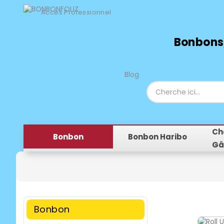
Accès Professionnel
Bonbons,
Blog
Ch
Bonbon
Bonbon Haribo
Gâ
Bonbon