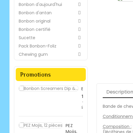
Bonbon d'aujourd'hui

Bonbon d'antan

Bonbon original

Bonbon certifié

Sucette

Pack Bonbon-Foliz

Chewing gum

Promotions
Bonbon...
Descriptio
Prix
19,42 €
de
-33%
Bande de chew
28,99 €
base
Prix
Conditionnem
PEZ
Composition
:
Mojis,
(lécithines de