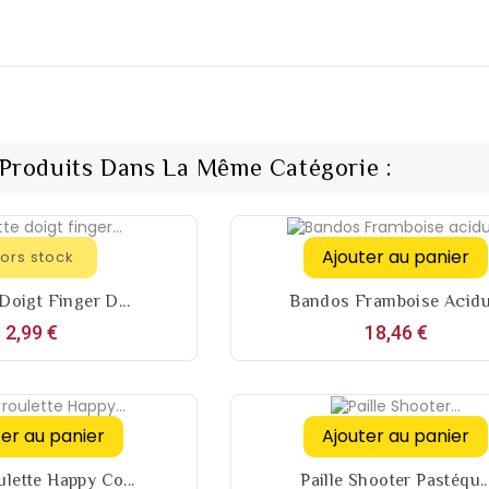
 Produits Dans La Même Catégorie :
Ajouter au panier
ors stock
Doigt Finger D...
Bandos Framboise Acidu.
Prix
Prix
2,99 €
18,46 €
ter au panier
Ajouter au panier
lette Happy Co...
Paille Shooter Pastéqu..