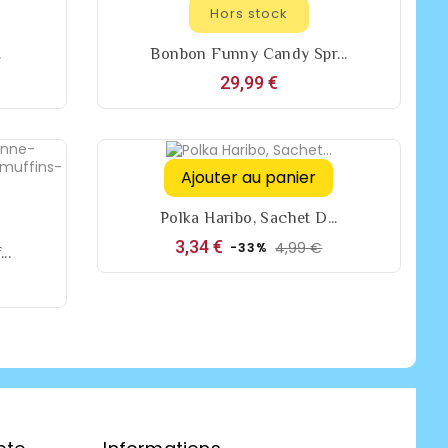
Hors stock
.
Bonbon Funny Candy Spr...
Prix
29,99 €
Ajouter au panier
Polka Haribo, Sachet D...
Prix
Prix
3,34 €
4,99 €
-33%
..
de
base