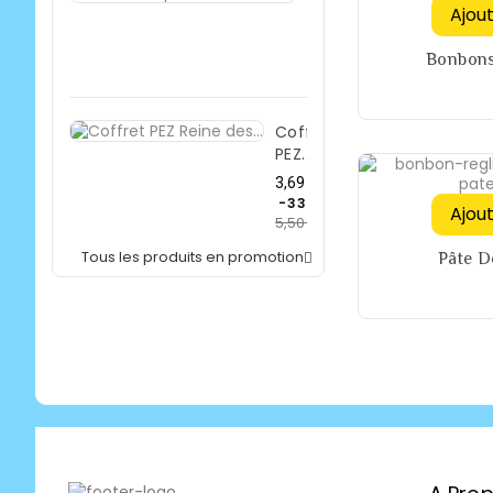
Ajou
Prix
3,69 €
de
-33%
Bonbons 
5,50 €
base
Prix
Coffret
PEZ...
Prix
3,69 €
de
-33%
Ajou
5,50 €
base
Prix
Tous les produits en promotion
Pâte D
