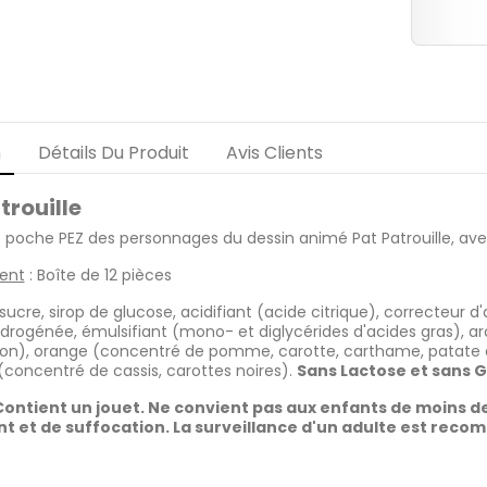
n
Détails Du Produit
Avis Clients
trouille
e poche PEZ des personnages du dessin animé Pat Patrouille, ave
ent
: Boîte de 12 pièces
 sucre, sirop de glucose, acidifiant (acide citrique), correcteur 
rogénée, émulsifiant (mono- et diglycérides d'acides gras), a
on), orange (concentré de pomme, carotte, carthame, patate dou
 (concentré de cassis, carottes noires).
Sans Lactose et sans 
ntient un jouet. Ne convient pas aux enfants de moins de
 et de suffocation. La surveillance d'un adulte est recom