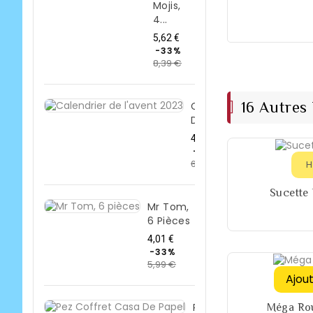
Mojis,
4...
Prix
5,62 €
de
-33%
8,39 €
base
Prix
16 Autres
Calendrier
De...
Prix
4,50 €
de
-33%
6,71 €
Prix
base
H
Sucette 
Mr Tom,
6 Pièces
Prix
4,01 €
de
-33%
5,99 €
base
Prix
Ajou
Pez
Méga Rou