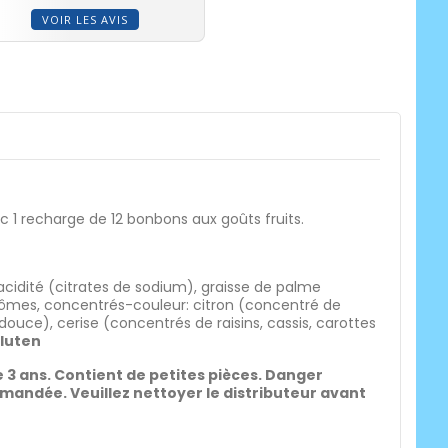
VOIR LES AVIS
c 1 recharge de 12 bonbons aux goûts fruits.
d'acidité (citrates de sodium), graisse de palme
rômes, concentrés-couleur: citron (concentré de
ce), cerise (concentrés de raisins, cassis, carottes
Gluten
 3 ans. Contient de petites pièces. Danger
mandée. Veuillez nettoyer le distributeur avant