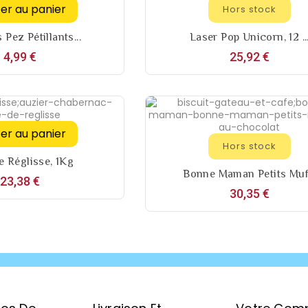
ter au panier
Hors stock
Pez Pétillants...
Laser Pop Unicorn, 12 ..
Prix
Prix
4,99 €
25,92 €
ter au panier
Hors stock
e Réglisse, 1Kg
Bonne Maman Petits Muf.
Prix
23,38 €
Prix
30,35 €