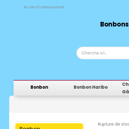
Accès Professionnel
Bonbons,
Ch
Bonbon
Bonbon Haribo
Gâ
Rupture de sto
Bonbon