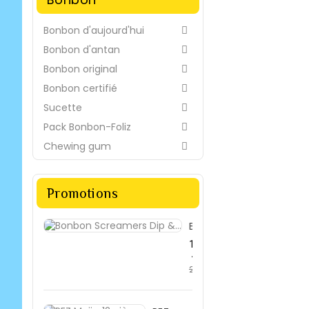
Bonbon d'aujourd'hui

Bonbon d'antan

Bonbon original

Bonbon certifié

Sucette

Pack Bonbon-Foliz

Chewing gum

Promotions
Bonbon...
Prix
19,42 €
de
-33%
28,99 €
base
Prix