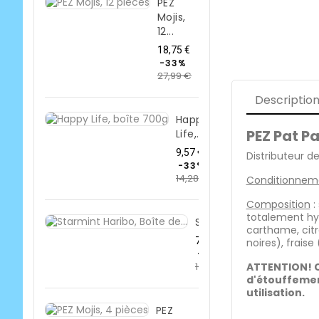
PEZ
Mojis,
12...
Prix
18,75 €
de
-33%
27,99 €
base
Prix
Descriptio
Happy
PEZ Pat Pa
Life,...
Prix
9,57 €
Distributeur d
de
-33%
14,28 €
base
Prix
Conditionnem
Composition
:
totalement hyd
Starmint...
carthame, citr
Prix
7,36 €
noires), fraise
de
-33%
ATTENTION! Co
10,99 €
base
Prix
d'étouffement
utilisation.
PEZ