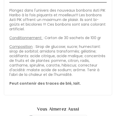
Plongez dans l'univers des nouveaux bonbons Asti PIK
Haribo à la fois piquants et moelleux!!! Les bonbons
Asti PIK offrent un maximum de plaisir. Ils sont bi-
goûts et bicolores !!! Ces bonbons sont sans colorant
artificiel.
Conditionnement
: Carton de 30 sachets de 100 gr
Composition
: Sirop de glucose; sucre; humectant:
sirop de sorbitol; amidons transformés; gélatine;
acidifiants: acide citrique, acide malique; concentrés
de fruits et de plantes: pomme, citron, radis,
carthame, spiruline, carotte, hibiscus; correcteur
d'acidité: malate acide de sodium; arôme. Tenir à
l'abri de la chaleur et de l'humidité.
Peut contenir des traces de blé, lait.
Vous Aimerez Aussi