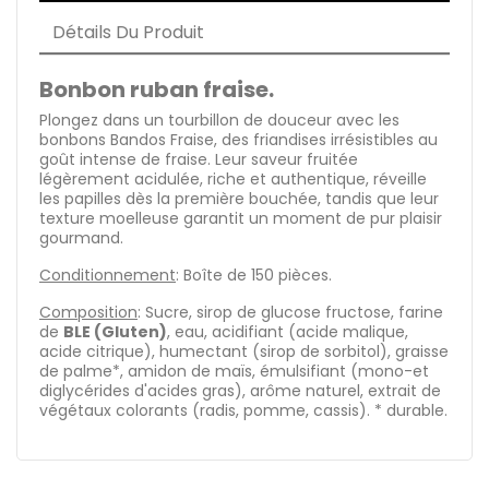
Détails Du Produit
Bonbon ruban fraise.
Plongez dans un tourbillon de douceur avec les
bonbons Bandos Fraise, des friandises irrésistibles au
goût intense de fraise. Leur saveur fruitée
légèrement acidulée, riche et authentique, réveille
les papilles dès la première bouchée, tandis que leur
texture moelleuse garantit un moment de pur plaisir
gourmand.
Conditionnement
: Boîte de 150 pièces.
Composition
: Sucre, sirop de glucose fructose, farine
de
BLE (Gluten)
, eau, acidifiant (acide malique,
acide citrique), humectant (sirop de sorbitol), graisse
de palme*, amidon de maïs, émulsifiant (mono-et
diglycérides d'acides gras), arôme naturel, extrait de
végétaux colorants (radis, pomme, cassis). * durable.